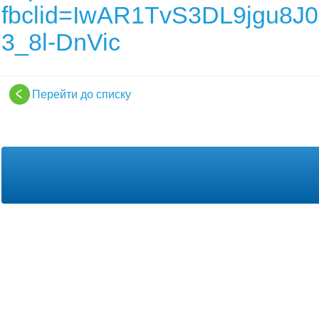
fbclid=IwAR1TvS3DL9jgu8
3_8l-DnVic
Перейти до списку